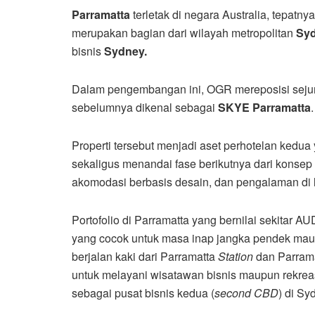
Parramatta
terletak di negara Australia, tepatn
merupakan bagian dari wilayah metropolitan
Syd
bisnis
Sydney.
Dalam pengembangan ini, OGR mereposisi sejuml
sebelumnya dikenal sebagai
SKYE Parramatta
.
Properti tersebut menjadi aset perhotelan kedua
sekaligus menandai fase berikutnya dari konsep 
akomodasi berbasis desain, dan pengalaman di l
Portofolio di Parramatta yang bernilai sekitar A
yang cocok untuk masa inap jangka pendek maupu
berjalan kaki dari Parramatta
Station
dan Parram
untuk melayani wisatawan bisnis maupun rekrea
sebagai pusat bisnis kedua (
second CBD
) di Sy