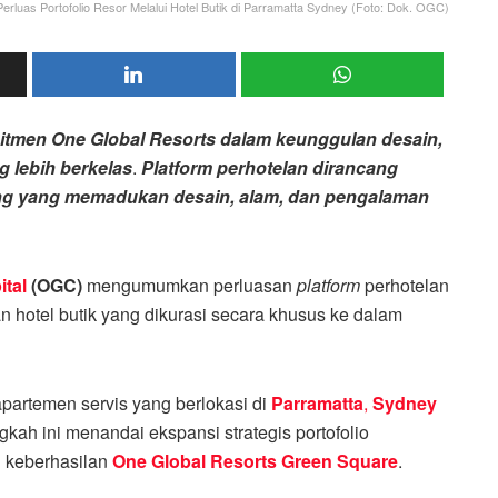
Perluas Portofolio Resor Melalui Hotel Butik di Parramatta Sydney (Foto: Dok. OGC)
itmen One Global Resorts dalam keunggulan desain,
 lebih berkelas
.
Platform perhotelan dirancang
ang yang memadukan desain, alam, dan pengalaman
ital
(OGC)
mengumumkan perluasan
platform
perhotelan
 hotel butik yang dikurasi secara khusus ke dalam
 apartemen servis yang berlokasi di
Parramatta
,
Sydney
kah ini menandai ekspansi strategis portofolio
 keberhasilan
One Global Resorts Green Square
.