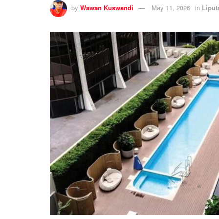
by
Wawan Kuswandi
May 11, 2026
in
Liput