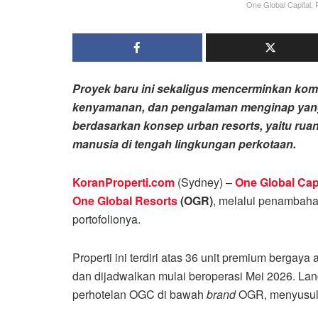
One Global Capital, 
Proyek baru ini sekaligus mencerminkan kom
kenyamanan, dan pengalaman menginap yang
berdasarkan konsep urban resorts, yaitu ru
manusia di tengah lingkungan perkotaan.
KoranProperti.com
(Sydney) –
One Global Cap
One Global Resorts
(OGR)
, melalui penambahan
portofolionya.
Properti ini terdiri atas 36 unit premium bergaya
dan dijadwalkan mulai beroperasi Mei 2026. Lang
perhotelan OGC di bawah
brand
OGR, menyusul