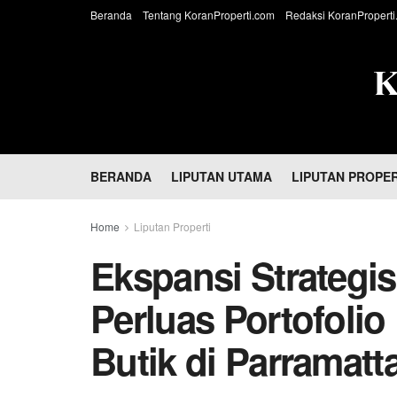
Beranda
Tentang KoranProperti.com
Redaksi KoranProperti
BERANDA
LIPUTAN UTAMA
LIPUTAN PROPER
Home
Liputan Properti
Ekspansi Strategis
Perluas Portofolio
Butik di Parramat