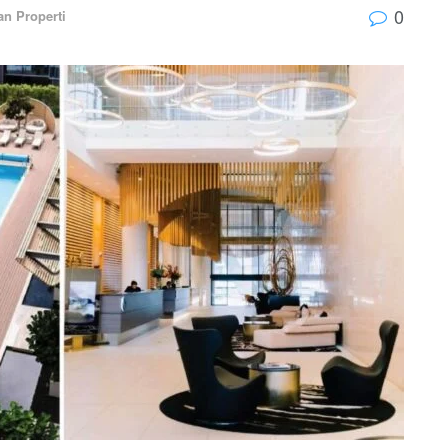
0
an Properti