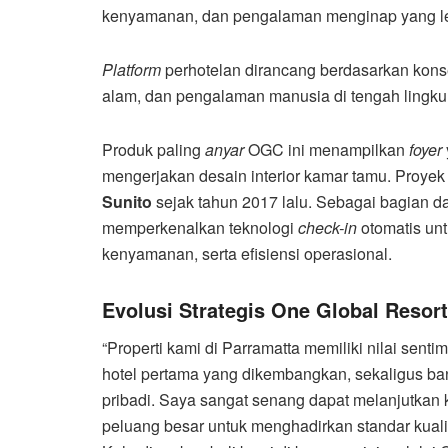
kenyamanan, dan pengalaman menginap yang le
Platform
perhotelan dirancang berdasarkan kon
alam, dan pengalaman manusia di tengah lingku
Produk paling
anyar
OGC ini menampilkan
foyer
mengerjakan desain interior kamar tamu. Proyek
Sunito
sejak tahun 2017 lalu. Sebagai bagian da
memperkenalkan teknologi
check-in
otomatis un
kenyamanan, serta efisiensi operasional.
Evolusi Strategis One Global Resor
“Properti kami di Parramatta memiliki nilai sent
hotel pertama yang dikembangkan, sekaligus ba
pribadi. Saya sangat senang dapat melanjutkan ki
peluang besar untuk menghadirkan standar kual