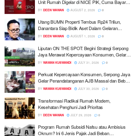
Unit Rumah Digelar di NICE PIK, Cuma Bayar
DP 1 Persen
BY
DEEN WAWAN
AUGUST 2, 2026
0
Utang BUMN Properti Tembus Rp24 Triliun,
Danantara Siap Bidik Aset Dalam Gelaran
Housing Expo 2026
BY
DEEN WAWAN
AUGUST 1, 2026
0
Liputan ON THE SPOT: Begini Strategi Serpong
Jaya Merawat Kepercayaan Konsumen, Gelar
AJB Massal
BY
WAWAN KUSWANDI
JULY 31, 2026
0
Perkuat Kepercayaan Konsumen, Serpong Jaya
Gelar Penandatanganan AJB Massal dan Bebas
Biaya Sertifikat
BY
WAWAN KUSWANDI
JULY 30, 2026
0
Transformasi Radikal Rumah Modern,
Kesehatan Penghuni Jadi Prioritas
BY
DEEN WAWAN
JULY 29, 2026
0
Program Rumah Subsidi Nafsu atau Ambisius
Oknum? Ini 6 Jenis Pajak Jadi Beban