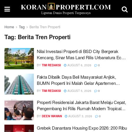
Home
Tag
Berita Tren Properti
Tag:
Berita Tren Properti
Nilai Investasi Properti di BSD City Bergerak
Kencang, Sinar Mas Land Rilis Urbanatura Eco
Urban Park
BY
TIM REDAKSI
AUGUST 6, 2026
0
Fakta Dibalik Daya Beli Masyarakat Anjlok,
BUMN Properti Ini Malah Gelar Apartemen
Harga Rp300 Jutaan
BY
TIM REDAKSI
AUGUST 5, 2026
0
Properti Residensial Jakarta Barat Melaju Cepat,
Pengembang Ini Rilis Rumah Modern Tropical
Rp1,3 Miliar
BY
DEEN WAWAN
AUGUST 3, 2026
0
Grebek Danantara Housing Expo 2026: 200 Ribu