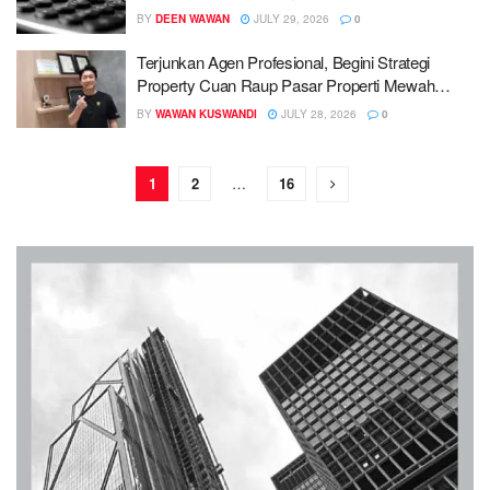
Masyarakat [ Fakta ]
BY
DEEN WAWAN
JULY 29, 2026
0
Terjunkan Agen Profesional, Begini Strategi
Property Cuan Raup Pasar Properti Mewah
Jabodetabek
BY
WAWAN KUSWANDI
JULY 28, 2026
0
1
2
…
16