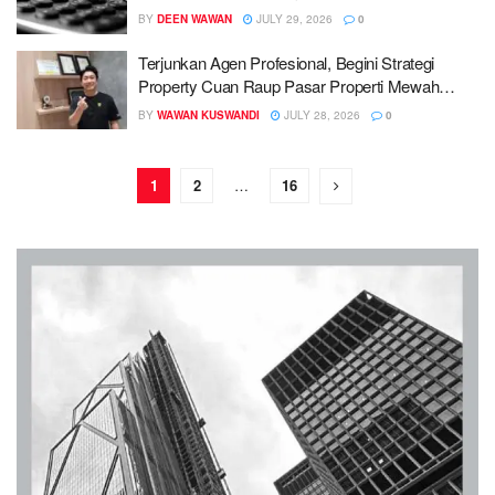
Masyarakat [ Fakta ]
BY
DEEN WAWAN
JULY 29, 2026
0
Terjunkan Agen Profesional, Begini Strategi
Property Cuan Raup Pasar Properti Mewah
Jabodetabek
BY
WAWAN KUSWANDI
JULY 28, 2026
0
1
2
…
16