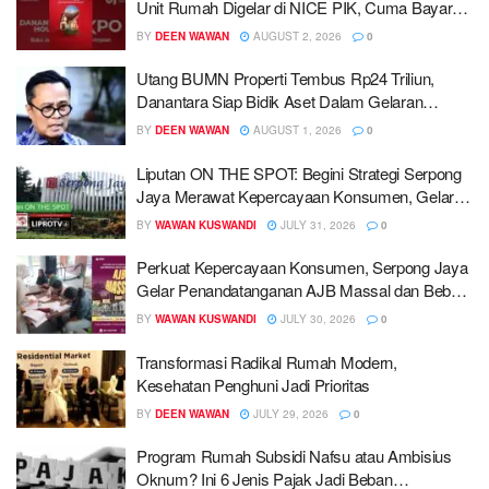
Unit Rumah Digelar di NICE PIK, Cuma Bayar
DP 1 Persen
BY
DEEN WAWAN
AUGUST 2, 2026
0
Utang BUMN Properti Tembus Rp24 Triliun,
Danantara Siap Bidik Aset Dalam Gelaran
Housing Expo 2026
BY
DEEN WAWAN
AUGUST 1, 2026
0
Liputan ON THE SPOT: Begini Strategi Serpong
Jaya Merawat Kepercayaan Konsumen, Gelar
AJB Massal
BY
WAWAN KUSWANDI
JULY 31, 2026
0
Perkuat Kepercayaan Konsumen, Serpong Jaya
Gelar Penandatanganan AJB Massal dan Bebas
Biaya Sertifikat
BY
WAWAN KUSWANDI
JULY 30, 2026
0
Transformasi Radikal Rumah Modern,
Kesehatan Penghuni Jadi Prioritas
BY
DEEN WAWAN
JULY 29, 2026
0
Program Rumah Subsidi Nafsu atau Ambisius
Oknum? Ini 6 Jenis Pajak Jadi Beban