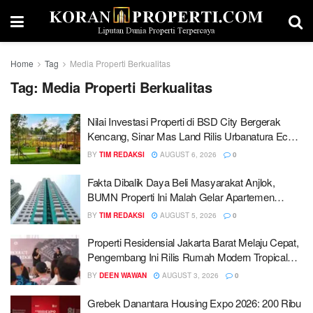
Home
Tag
Media Properti Berkualitas
Tag:
Media Properti Berkualitas
Nilai Investasi Properti di BSD City Bergerak
Kencang, Sinar Mas Land Rilis Urbanatura Eco
Urban Park
BY
TIM REDAKSI
AUGUST 6, 2026
0
Fakta Dibalik Daya Beli Masyarakat Anjlok,
BUMN Properti Ini Malah Gelar Apartemen
Harga Rp300 Jutaan
BY
TIM REDAKSI
AUGUST 5, 2026
0
Properti Residensial Jakarta Barat Melaju Cepat,
Pengembang Ini Rilis Rumah Modern Tropical
Rp1,3 Miliar
BY
DEEN WAWAN
AUGUST 3, 2026
0
Grebek Danantara Housing Expo 2026: 200 Ribu