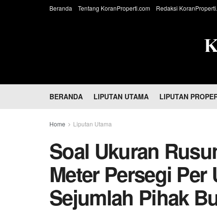
Beranda
Tentang KoranProperti.com
Redaksi KoranProperti
BERANDA
LIPUTAN UTAMA
LIPUTAN PROPER
Home
Liputan Utama
Soal Ukuran Rusun
Meter Persegi Per U
Sejumlah Pihak Bu