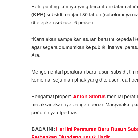
Poin penting lainnya yang tercantum dalam aturan
(KPR)
subsidi menjadi 30 tahun (sebelumnya m
ditetapkan sebesar 6 persen.
“Kami akan sampaikan aturan baru ini kepada K
agar segera diumumkan ke publik. Intinya, peratu
Ara.
Mengomentari peraturan baru rusun subsidi, tim
komentar sejumlah pihak yang ditelusuri, dari ber
Pengamat properti
Anton Sitorus
menilai peratu
melaksanakannya dengan benar. Masyarakat pas
per unitnya diperluas.
BACA INI:
Hari Ini Peraturan Baru Rusun Su
Perbankan Diundang untuk Hadir