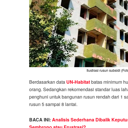
Ilustrasi rusun subsidi (Foto
Berdasarkan data
UN-Habitat
batas minimum huni
orang. Sedangkan rekomendasi standar luas laha
penghuni untuk bangunan rusun rendah dari 1 sa
rusun 5 sampai 8 lantai.
BACA INI:
Analisis Sederhana Dibalik Keput
Sembrono atau Frustrasi?