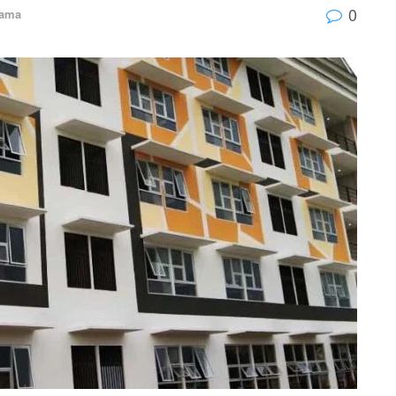
0
tama