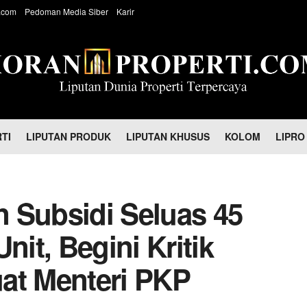
.com
Pedoman Media Siber
Karir
TI
LIPUTAN PRODUK
LIPUTAN KHUSUS
KOLOM
LIPRO
 Subsidi Seluas 45
nit, Begini Kritik
at Menteri PKP