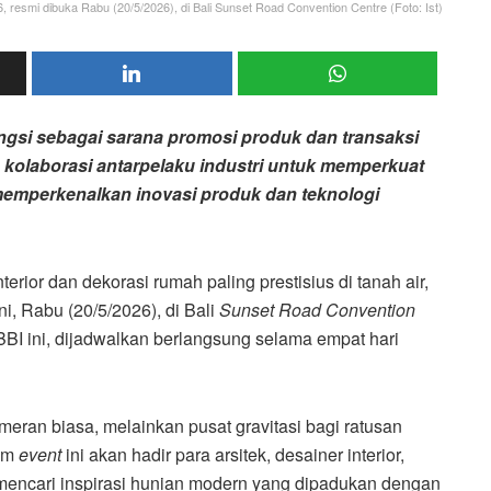
 resmi dibuka Rabu (20/5/2026), di Bali Sunset Road Convention Centre (Foto: Ist)
ngsi sebagai sarana promosi produk dan transaksi
g kolaborasi antarpelaku industri untuk memperkuat
 memperkenalkan inovasi produk dan teknologi
terior dan dekorasi rumah paling prestisius di tanah air,
ini, Rabu (20/5/2026), di Bali
Sunset Road Convention
BBI ini, dijadwalkan berlangsung selama empat hari
eran biasa, melainkan pusat gravitasi bagi ratusan
am
event
ini akan hadir para arsitek, desainer interior,
mencari inspirasi hunian modern yang dipadukan dengan