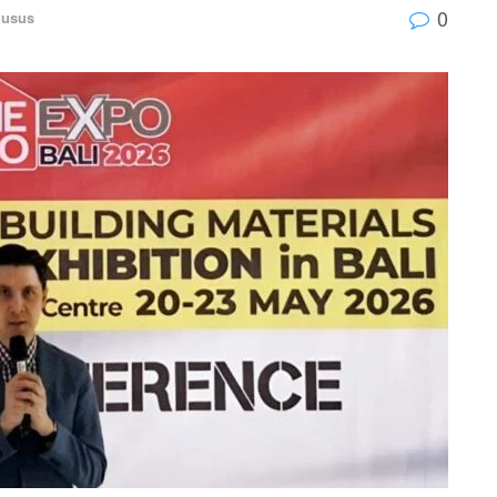
0
husus