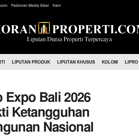
.com
Pedoman Media Siber
Karir
TI
LIPUTAN PRODUK
LIPUTAN KHUSUS
KOLOM
LIPRO
o Expo Bali 2026
kti Ketangguhan
ngunan Nasional