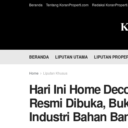
Beranda
Tentang KoranProperti.com
Redaksi KoranProperti
BERANDA
LIPUTAN UTAMA
LIPUTAN PROPER
Home
Liputan Khusus
Hari Ini Home Dec
Resmi Dibuka, Bu
Industri Bahan Ba