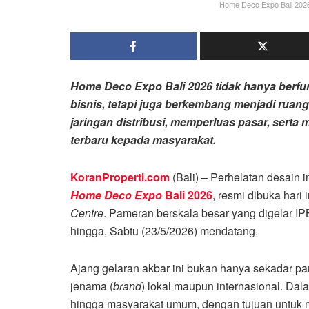
Home Deco Expo Bali 2026,
Home Deco Expo Bali 2026 tidak hanya berfu
bisnis, tetapi juga berkembang menjadi ruan
jaringan distribusi, memperluas pasar, serta
terbaru kepada masyarakat.
KoranProperti.com
(Bali) – Perhelatan desain in
Home Deco Expo
Bali 2026
, resmi dibuka hari 
Centre
. Pameran berskala besar yang digelar IP
hingga, Sabtu (23/5/2026) mendatang.
Ajang gelaran akbar ini bukan hanya sekadar pam
jenama (
brand
) lokal maupun internasional. Dal
hingga masyarakat umum, dengan tujuan untuk 