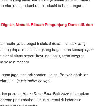
eberlanjutan pertumbuhan industri bahan bangunan
 Digelar, Menarik Ribuan Pengunjung Domestik dan
lah hadirnya berbagai instalasi desain tematik yang
njung dapat melihat langsung bagaimana konsep
open
terial alami seperti kayu dan batu, serta integrasi
am desain modern.
kungan juga menjadi sorotan utama. Banyak eksibitor
lanjutan (
sustainable design
).
 dan peserta,
Home Deco Expo
Bali 2026 diharapkan
orong pertumbuhan industri kreatif di Indonesia,
is ke panggung global.