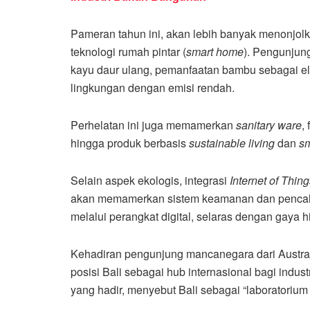
Pameran tahun ini, akan lebih banyak menonjol
teknologi rumah pintar (
smart home
). Pengunjung 
kayu daur ulang, pemanfaatan bambu sebagai el
lingkungan dengan emisi rendah.
Perhelatan ini juga memamerkan
sanitary ware
,
hingga produk berbasis
sustainable living
dan
sm
Selain aspek ekologis, integrasi
Internet of Thing
akan memamerkan sistem keamanan dan pencah
melalui perangkat digital, selaras dengan gaya 
Kehadiran pengunjung mancanegara dari Austra
posisi Bali sebagai hub internasional bagi indus
yang hadir, menyebut Bali sebagai “laboratorium 