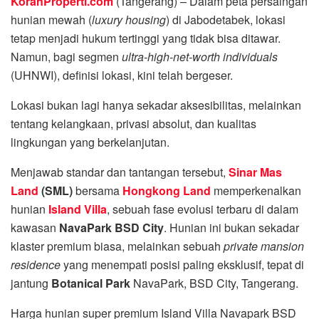
KoranProperti.com
(Tangerang) – Dalam peta persaingan
hunian mewah (
luxury housing
) di Jabodetabek, lokasi
tetap menjadi hukum tertinggi yang tidak bisa ditawar.
Namun, bagi segmen
ultra-high-net-worth individuals
(UHNWI), definisi lokasi, kini telah bergeser.
Lokasi bukan lagi hanya sekadar aksesibilitas, melainkan
tentang kelangkaan, privasi absolut, dan kualitas
lingkungan yang berkelanjutan.
Menjawab standar dan tantangan tersebut,
Sinar Mas
Land
(SML)
bersama
Hongkong Land
memperkenalkan
hunian
Island Villa
, sebuah fase evolusi terbaru di dalam
kawasan
NavaPark BSD City
. Hunian ini bukan sekadar
klaster premium biasa, melainkan sebuah
private mansion
residence
yang menempati posisi paling eksklusif, tepat di
jantung
Botanical Park
NavaPark, BSD City, Tangerang.
Harga hunian super premium
Island Villa Navapark BSD