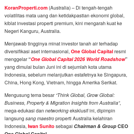
KoranProperti.com
(Australia) – Di tengah-tengah
volatilitas mata uang dan ketidakpastian ekonomi global,
kiblat investasi properti premium, kini mengarah kuat ke
Negeri Kanguru, Australia.
Menjawab tingginya minat investor tanah air terhadap
diversifikasi aset internasional,
One Global Capital
resmi
menggelar
“
One Global Capital 2026 World Roadshow
”
yang dimulai bulan Juni ini di sejumlah kota utama
Indonesia, sebelum melanjutkan estafetnya ke Singapura,
China, Hong Kong, Vietnam, hingga Amerika Serikat.
Mengusung tema besar
“Think Global, Grow Global:
Business, Property & Migration Insights from Australia”
,
mega-edukasi dan
networking
eksklusif ini, dipimpin
langsung
sang maestro
properti Australia kelahiran
Indonesia,
Iwan Sunito
sebagai
Chairman & Group
CEO
One Global Capital
.