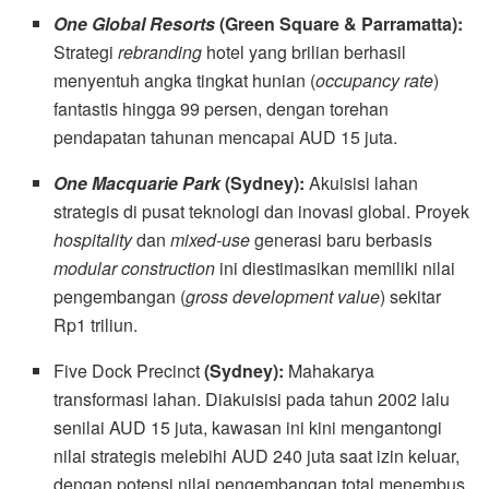
One Global Resorts
(Green Square & Parramatta):
Strategi
rebranding
hotel yang brilian berhasil
menyentuh angka tingkat hunian (
occupancy rate
)
fantastis hingga 99 persen, dengan torehan
pendapatan tahunan mencapai AUD 15 juta.
One Macquarie Park
(Sydney):
Akuisisi lahan
strategis di pusat teknologi dan inovasi global. Proyek
hospitality
dan
mixed-use
generasi baru berbasis
modular construction
ini diestimasikan memiliki nilai
pengembangan (
gross development value
) sekitar
Rp1 triliun.
Five Dock Precinct
(Sydney):
Mahakarya
transformasi lahan. Diakuisisi pada tahun 2002 lalu
senilai AUD 15 juta, kawasan ini kini mengantongi
nilai strategis melebihi AUD 240 juta saat izin keluar,
dengan potensi nilai pengembangan total menembus