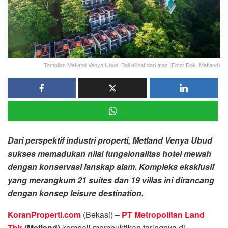
Tampilan Metland Venya Ubud, Bali dilihat dari atas (Foto: Dok. Metland)
Dari perspektif industri properti, Metland Venya Ubud
sukses memadukan nilai fungsionalitas hotel mewah
dengan konservasi lanskap alam. Kompleks eksklusif
yang merangkum 21 suites dan 19 villas ini dirancang
dengan konsep leisure destination.
KoranProperti.com
(Bekasi) –
PT Metropolitan Land
Tbk
(Metland)
kembali membuktikan taringnya di