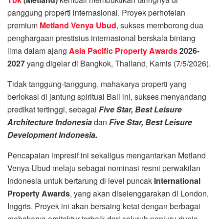
panggung properti internasional. Proyek perhotelan
premium
Metland Venya Ubud
, sukses memborong dua
penghargaan prestisius internasional berskala bintang
lima dalam ajang
Asia Pacific Property Awards
2026-
2027
yang digelar di Bangkok, Thailand, Kamis (7/5/2026).
Tidak tanggung-tanggung, mahakarya properti yang
berlokasi di jantung spiritual Bali ini, sukses menyandang
predikat tertinggi, sebagai
Five Star, Best Leisure
Architecture Indonesia
dan
Five Star, Best Leisure
Development Indonesia.
Pencapaian impresif ini sekaligus mengantarkan Metland
Venya Ubud melaju sebagai nominasi resmi perwakilan
Indonesia untuk bertarung di level puncak
International
Property Awards
, yang akan diselenggarakan di London,
Inggris. Proyek ini akan bersaing ketat dengan berbagai
mahakarya arsitektur terbaik dari seluruh penjuru dunia.