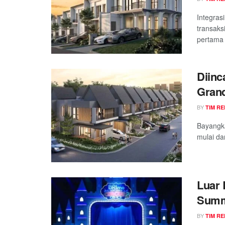
Integras
transaks
pertama 
Diinc
Gran
BY
TIM RE
Bayangka
mulai dar
Luar 
Summa
di Ma
BY
TIM RE