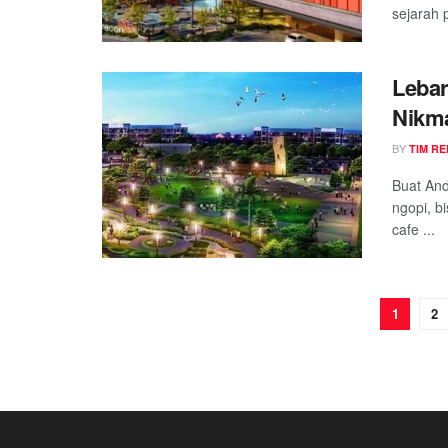
sejarah 
Lebar
Nikma
Petua
BY
TIM RE
Squar
Buat And
ngopi, b
cafe ...
1
2