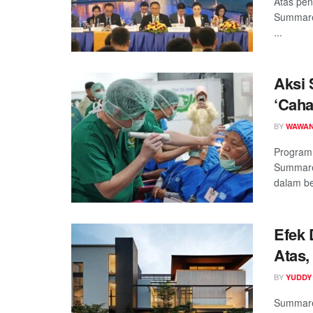
Atas pen
Summare
...
Aksi 
‘Caha
BY
WAWAN
Program 
Summarec
dalam ber
Efek
Atas,
Ekskl
BY
YUDDY
Summare