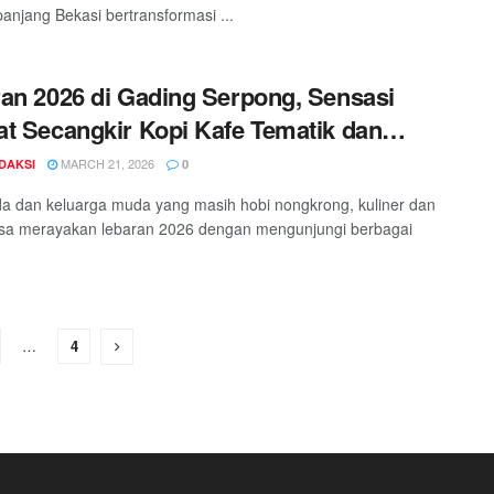
panjang Bekasi bertransformasi ...
an 2026 di Gading Serpong, Sensasi
t Secangkir Kopi Kafe Tematik dan
langan Seru di Area Hijau Scientia
MARCH 21, 2026
DAKSI
0
e Park
a dan keluarga muda yang masih hobi nongkrong, kuliner dan
isa merayakan lebaran 2026 dengan mengunjungi berbagai
…
4