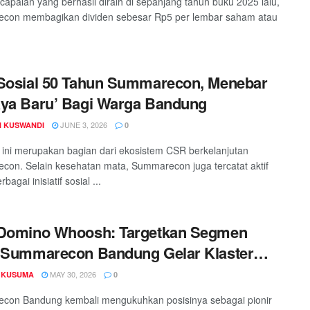
capaian yang berhasil diraih di sepanjang tahun buku 2025 lalu,
con membagikan dividen sebesar Rp5 per lembar saham atau
Sosial 50 Tahun Summarecon, Menebar
ya Baru’ Bagi Warga Bandung
JUNE 3, 2026
 KUSWANDI
0
ini merupakan bagian dari ekosistem CSR berkelanjutan
on. Selain kesehatan mata, Summarecon juga tercatat aktif
bagai inisiatif sosial ...
 Domino Whoosh: Targetkan Segmen
 Summarecon Bandung Gelar Klaster
usif Xandari
MAY 30, 2026
 KUSUMA
0
con Bandung kembali mengukuhkan posisinya sebagai pionir