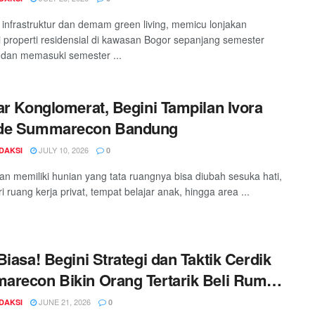
i infrastruktur dan demam green living, memicu lonjakan
i properti residensial di kawasan Bogor sepanjang semester
dan memasuki semester ...
ar Konglomerat, Begini Tampilan Ivora
de Summarecon Bandung
JULY 10, 2026
DAKSI
0
n memiliki hunian yang tata ruangnya bisa diubah sesuka hati,
i ruang kerja privat, tempat belajar anak, hingga area ...
Biasa! Begini Strategi dan Taktik Cerdik
recon Bikin Orang Tertarik Beli Rumah
kassar
JUNE 21, 2026
DAKSI
0