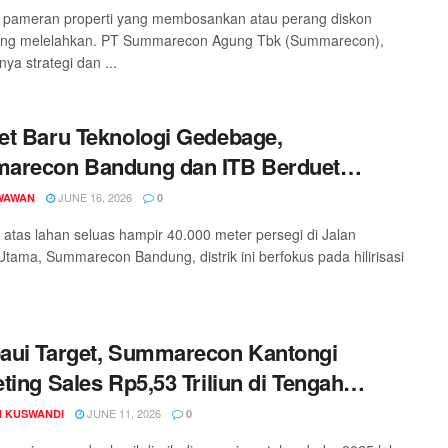
 pameran properti yang membosankan atau perang diskon
ang melelahkan. PT Summarecon Agung Tbk (Summarecon),
nya strategi dan ...
t Baru Teknologi Gedebage,
arecon Bandung dan ITB Berduet
ngkan Pusat Strategis AI
JUNE 16, 2026
WAWAN
0
di atas lahan seluas hampir 40.000 meter persegi di Jalan
Utama, Summarecon Bandung, distrik ini berfokus pada hilirisasi
aui Target, Summarecon Kantongi
ting Sales Rp5,53 Triliun di Tengah
angan Ekonomi
JUNE 11, 2026
 KUSWANDI
0