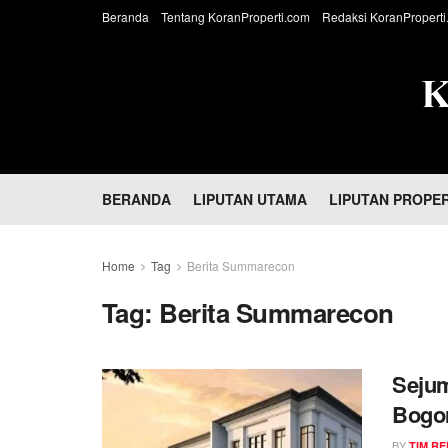
Beranda
Tentang KoranProperti.com
Redaksi KoranProperti
BERANDA
LIPUTAN UTAMA
LIPUTAN PROPER
Home
Tag
Berita Summarecon
Tag:
Berita Summarecon
Seju
Bogor
Jutaa
BY
TIM RE