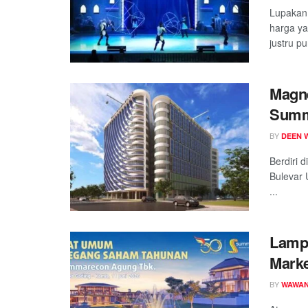
Lupakan
harga y
justru pu
Magne
Summ
Kemba
BY
DEEN 
Berdiri 
Bulevar 
...
Lamp
Marke
Tant
BY
WAWAN