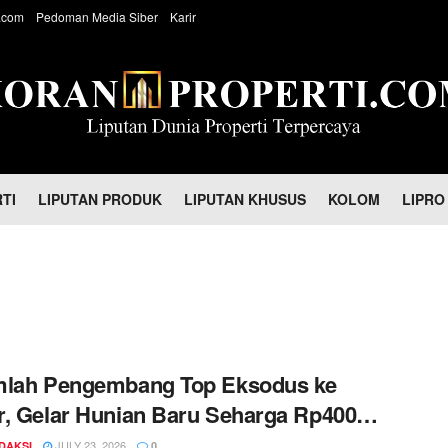
.com
Pedoman Media Siber
Karir
TI
LIPUTAN PRODUK
LIPUTAN KHUSUS
KOLOM
LIPRO
mlah Pengembang Top Eksodus ke
, Gelar Hunian Baru Seharga Rp400
n Sampai Rp2,7 Miliaran
JULY 23, 2026
DAKSI
0