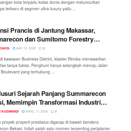
angan kota terpadu kelas dunia dengan meluncurkan
a terbaru di segmen ultra-luxury yaitu ...
nsi Prancis di Jantung Makassar,
arecon dan Sumitomo Forestry
mbahkan Klaster Rinoka
MAY 13, 2026
DAKSI
0
 di kawasan Business District, klaster Rinoka menawarkan
litas tanpa batas. Penghuni hanya selangkah menuju Jalan
Boulevard yang terhubung ...
lusuri Sejarah Panjang Summarecon
i, Memimpin Transformasi Industri
rti di Timur Jakarta
APRIL 17, 2026
 KUSWANDI
0
 proyek properti prestisius digarap di bawah bendera
on Bekasi. Inilah salah satu momen terpenting perjalanan